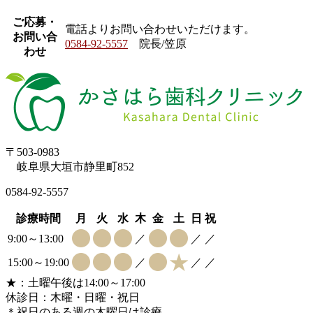
ご応募・
電話
よりお問い合わせいただけます。
お問い合
0584-92-5557
院長/笠原
わせ
〒503-0983
岐阜県大垣市静里町852
0584-92-5557
診療時間
月
火
水
木
金
土
日
祝
9:00～13:00
／
／
／
15:00～19:00
／
／
／
★：土曜午後は14:00～17:00
休診日：木曜・日曜・祝日
＊祝日のある週の木曜日は診療