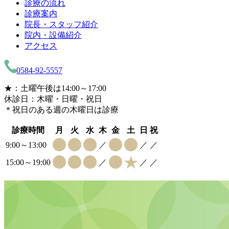
診療の流れ
診療案内
院長・スタッフ紹介
院内・設備紹介
アクセス
0584-92-5557
★：土曜午後は14:00～17:00
休診日：木曜・日曜・祝日
＊祝日のある週の木曜日は診療
診療時間
月
火
水
木
金
土
日
祝
9:00～13:00
／
／
／
15:00～19:00
／
／
／