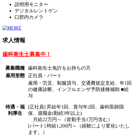
説明用モニター
デジタルレントゲン
口腔内カメラ
求人情報
歯科衛生士募集中！
募集職種
歯科衛生士免許をお持ちの方
雇用形態
正社員・パート
雇用・労災、制服貸与、交通費規定支給、年1回
の健康診断、インフルエンザ予防接種補助
■給
与
待遇・福
[正社員] 昇給年1回、賞与年2回、歯科医師国
利厚生
保、退職金(勤続3年以上)
月給22万円～（皆勤手当1万円含む）
[パート] 時給1,200円～（経験により変化いたし
ます。）